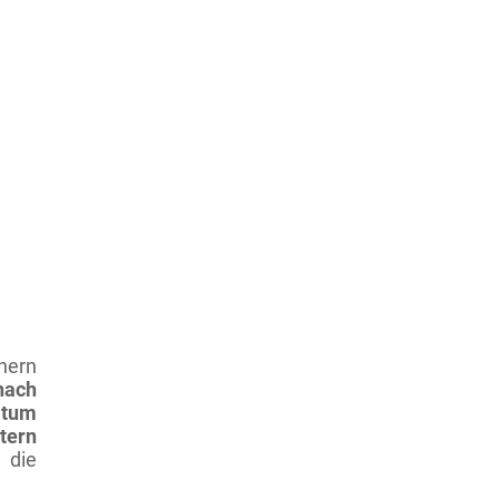
nern
ach
atum
tern
ie