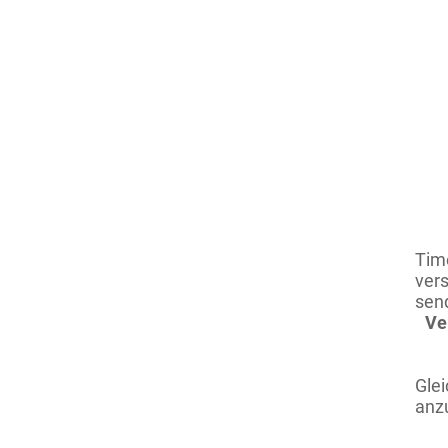
Tim
ver
send
Ve
Gle
anz