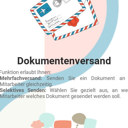
Dokumentenversand
Funktion erlaubt Ihnen:
Mehrfachversand:
Senden Sie ein Dokument an 
Mitarbeiter gleichzeitig.
Selektives Senden:
Wählen Sie gezielt aus, an we
Mitarbeiter welches Dokument gesendet werden soll.