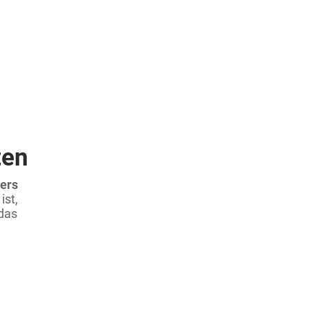
ten
ters
ist,
das