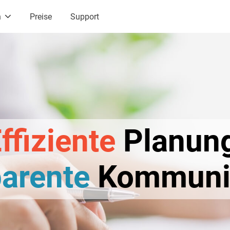
n
Preise
Support
ffiziente
Planung
parente
Kommunik