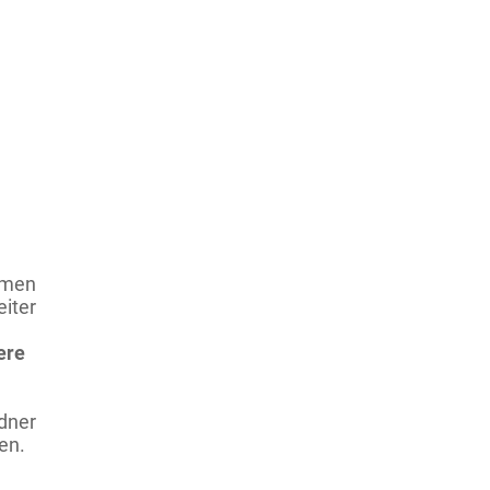
hmen
iter
ere
dner
en.