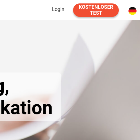
KOSTENLOSER
Login
TEST
,
ation