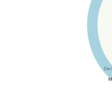
Die
M