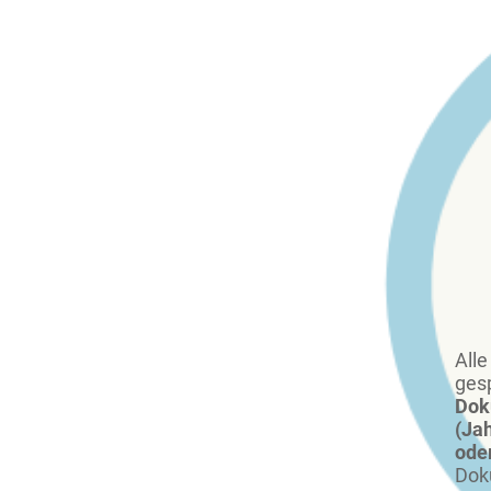
All
ges
Dok
(Ja
od
Doku