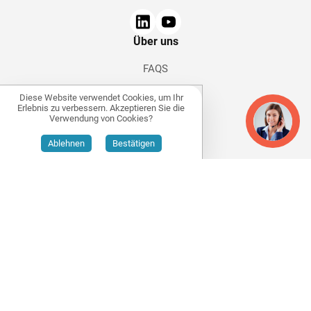
Über uns
FAQS
Kontakt
Diese Website verwendet Cookies, um Ihr
Erlebnis zu verbessern. Akzeptieren Sie die
Anleitungen
Verwendung von Cookies?
Partner
Ablehnen
Bestätigen
Impressum
Datenschutz
Cookies
CREATIVE QUALITY, S.L.
, hat am ICEX-Next-Export-
Initiierungsprogramm teilgenommen und wurde von ICEX
unterstützt sowie aus europäischen EFRE-Mitteln mitfiinanziert,
was zum wirtschaftlichen Wachstum dieses Unternehmens,
seiner Region und Spaniens insgesamt beigetragen hat.